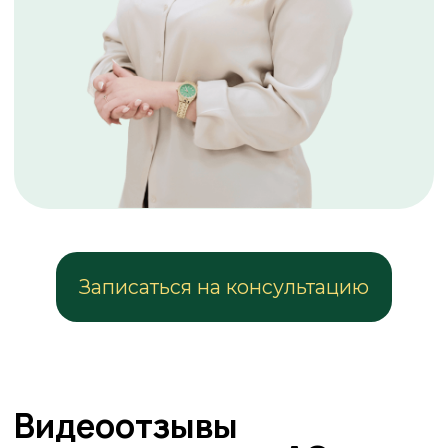
Виниры
Детская стоматология
Стоматология для беременных
СтомТуризм
Протезирование
Собственная зуботехническая
лаборатория
Клиентам
Специалисты
О клинике
Статьи
Прайс
Акции
Справка ИФНС
Отзывы