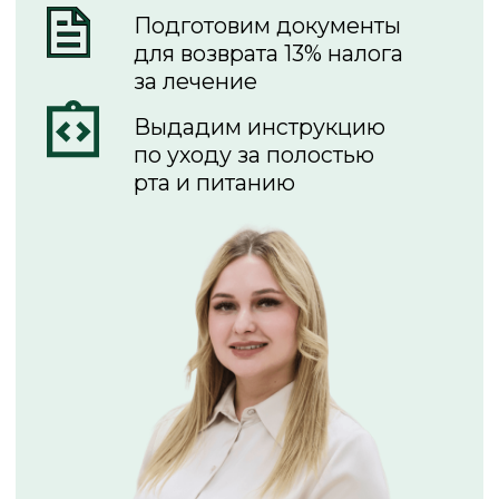
Компросе 38А»
Лицензия на осуществление
медицинской деятельности № Л041-
01167-59/00363293
от 08.11.2019 ООО «Стоматология АС»
Услуги
Лечение зубов
Удаление зубов
Профессиональная гигиена
полости рта
Отбеливание зубов
Элайнеры
Брекет-системы
Имплантация зубов
Методика All on 4 и All on 6
Съемные протезы
Зубные коронки