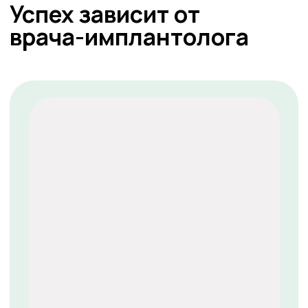
Длительность этапа
приживления
(остеоинтеграции) составляет
от 2 до 6 месяцев
Установка формирователя
3
десны
После приживления
импланта на него
устанавливается специальный
винт, который формирует
идеальный контур десны для
будущей коронки
Ортопедический этап
4
Снятие слепков для
изготовления постоянной
коронки, моста или протеза
Фиксация готовой
конструкции на имплант.
Ваша новая улыбка готова!