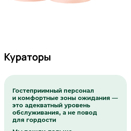
Реквизиты
Стоматология АСмайл