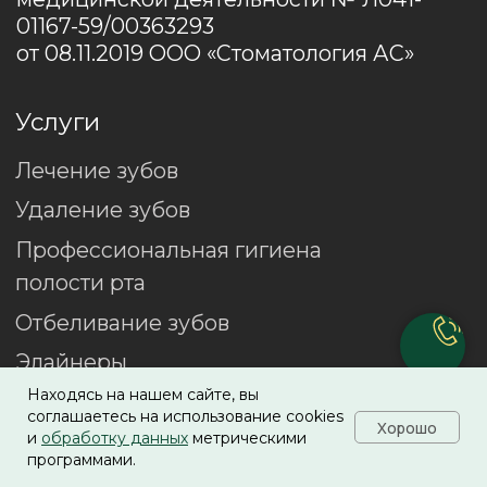
Находясь на нашем сайте, вы
соглашаетесь на использование cookies
Хорошо
и
обработку данных
метрическими
программами.