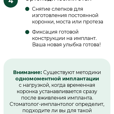
Мы пошли дальше
и предусмотрели нюансы
На протяжении всего лечения
вас будет сопровождать
персональный куратор, который
поможет разобраться во всех
сложностях, подскажет и объяснит,
чтобы вы чувствовали себя
максимально комфортно
Закажем такси после
операции за наш счет
Расскажем как подготовиться
к имплантации
Подготовим документы
для возврата 13% налога
за лечение
Выдадим инструкцию
по уходу за полостью
рта и питанию