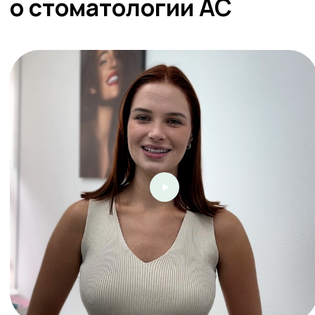
Контакты
Комсомольский проспект, 38а
Боровая, 21
Екатерининская, 61
Единый номер для записи
во все филиалы
+7 (342) 206-60-40
Информация
Политика в отношении обработки
персональных данных
Согласие на обработку персональных
данных
2025
Стоматология Александра Собакина