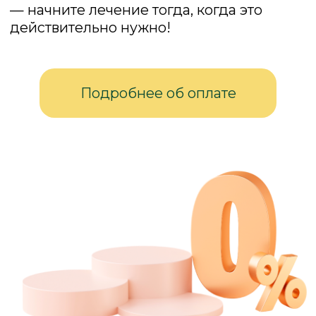
Остались вопросы?
Оставьте заявку и мы свяжемся
с Вами в ближайшее время
+7
Нажимая на кнопку, я даю
согласие на обработку
моих персональных данных
в рамках ФЗ
РФ от 27.06.2006 № 152-ФЗ «О персональных данных»
Отправить заявку