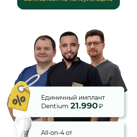
Единичный имплант
21.990
₽
Dentium
All-on-4 от
85.000
₽
Преимущества лечения
в нашей клинике