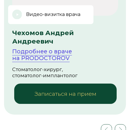
Внимание:
Существуют методики
одномоментной имплантации
с нагрузкой, когда временная
коронка устанавливается сразу
после вживления импланта.
Стоматолог-имплантолог определит,
подходите ли вы для такой
процедуры.