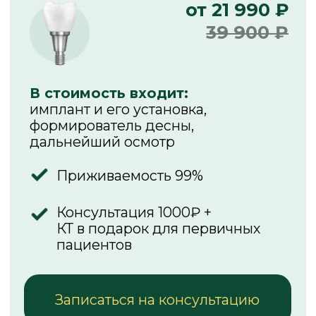
Врач: Мушегян Мариам Робертовна
Врач: Мушегян
Врач: Мушегян Мариам Робертовна
Врач: Мушегян
Запишитесь
на консультацию к врачу-
имплантологу
+7